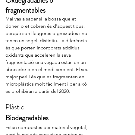
Oxdegradables o 
fragmentables
Mai vas a saber si la bossa que et 
donen o et cobren és d'aquest tipus, 
perquè són lleugeres o gruixudes i no 
tenen un segell distintiu. La diferència 
és que porten incorporats additius 
oxidants que acceleren la seva 
fragmentació una vegada estan en un 
abocador o en el medi ambient. El seu 
major perill és que es fragmenten en 
microplàstics molt fàcilment i per això 
es prohibiran a partir del 2020.
Plàstic
Biodegradables
Estan compostes per material vegetal, 
però la majoria segueixen contenint 