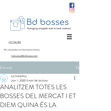
Packaging amigable amb el medi ambient
619 766 384
Per comandes on-line envieu email a:
bdbosses@bdbosses.com
Entrada
La Creartiva
Jun 1, 2020
3 min de lectura
ANALITZEM TOTES LES
BOSSES DEL MERCAT I ET
DIEM QUINA ÉS LA