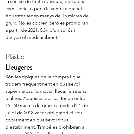
la secció de fruita i verdura, peixateria, 
carnisseria, o per a la venda a granel. 
Aquestes tenen menys de 15 micres de 
gruix. No es cobren però es prohibiran 
a partir de 2021. Són d'un sol ús i 
danyen el medi ambient.
Plàstic
Lleugeres
Són les típiques de la compra i que 
trobem freqüentment en qualsevol 
supermercat, farmàcia, fleca, ferreteria 
o altres. Aquestes bosses tenen entre 
15 i 50 micres de gruix i a partir d'l'1 de 
juliol de 2018 va fer obligatori el seu 
cobrament en qualsevol tipus 
d'establiment. També es prohibiran a 