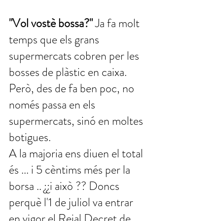
"Vol vostè bossa?"
 Ja fa molt 
temps que els grans 
supermercats cobren per les 
bosses de plàstic en caixa. 
Però, des de fa ben poc, no 
només passa en els 
supermercats, sinó en moltes 
botigues. 
A la majoria ens diuen el total 
és ... i 5 cèntims més per la 
borsa .. ¿¿i això ?? Doncs 
perquè l'1 de juliol va entrar 
en vigor el Reial Decret de 