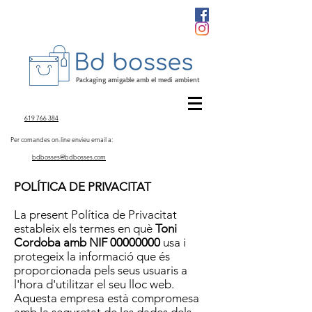
Packaging amigable amb el medi ambient
619 766 384
Per comandes on-line envieu email a:
bdbosses@bdbosses.com
POLÍTICA DE PRIVACITAT
La present Política de Privacitat
estableix els termes en què
Toni
Cordoba amb NIF
00000000
usa i
protegeix la informació que és
proporcionada pels seus usuaris a
l'hora d'utilitzar el seu lloc web.
Aquesta empresa està compromesa