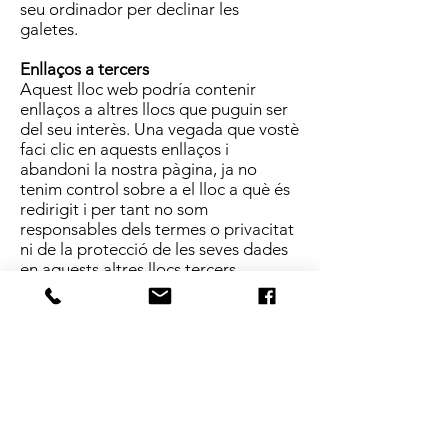
seu ordinador per declinar les
galetes.
Enllaços a tercers
Aquest lloc web podría contenir
enllaços a altres llocs que puguin ser
del seu interès. Una vegada que vostè
faci clic en aquests enllaços i
abandoni la nostra pàgina, ja no
tenim control sobre a el lloc a què és
redirigit i per tant no som
responsables dels termes o privacitat
ni de la protecció de les seves dades
en aquests altres llocs tercers.
Aquests llocs estan subjectes a les
seves pròpies polítiques de privacitat
per la qual cosa és recomanable que
els consulti per confirmar que vostè
està d'acord amb aquestes.
Control de la seva informació
personal