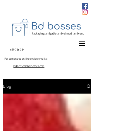
Packaging amigable amb el medi ambient
619 766 384
Per comandes on-line envieu email a:
bdbosses@bdbosses.com
Blog